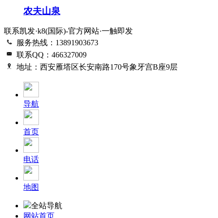
农夫山泉
联系凯发·k8(国际)-官方网站·一触即发
服务热线：13891903673
联系QQ：466327009
地址：西安雁塔区长安南路170号象牙宫B座9层
导航
首页
电话
地图
全站导航
网站首页