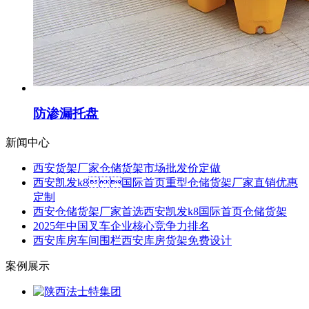
防渗漏托盘
新闻中心
西安货架厂家仓储货架市场批发价定做
西安凯发k8国际首页重型仓储货架厂家直销优惠
定制
西安仓储货架厂家首选西安凯发k8国际首页仓储货架
2025年中国叉车企业核心竞争力排名
西安库房车间围栏西安库房货架免费设计
案例展示