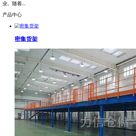
业。随着...
产品中心
密集货架