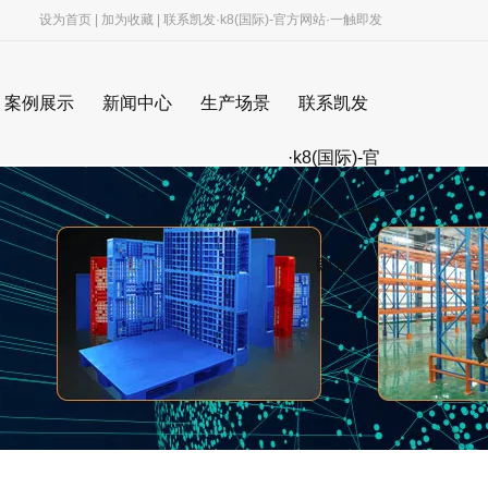
设为首页
|
加为收藏
|
联系凯发·k8(国际)-官方网站·一触即发
案例展示
新闻中心
生产场景
联系凯发
最新公告
货架生产车间
·k8(国际)-官
公司新闻
塑料托盘生产车间
方网站·一触
行业新闻
木托盘生产车间
即发
叉车事业部
盘
列