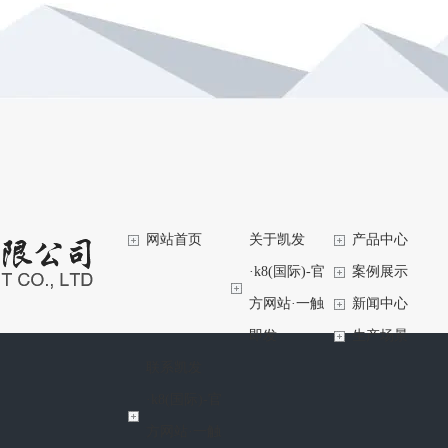
网站首页
关于凯发
产品中心
·k8(国际)-官
案例展示
方网站·一触
新闻中心
即发
生产场景
联系凯发
·k8(国际)-官
方网站·一触