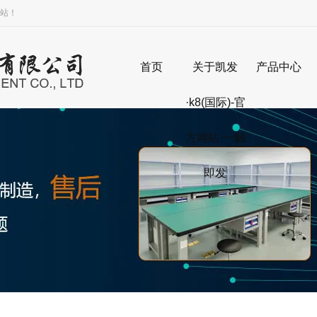
网站！
首页
关于凯发
产品中心
货架系列
·k8(国际)-官
车间围栏
方网站·一触
塑料托盘
即发
工位器具
防渗漏托
钢制托盘
木质托盘
登高车系