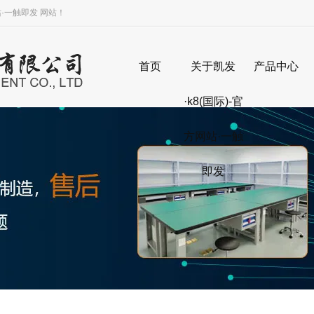
·一触即发 网站！
首页
关于凯发
产品中心
货架系列
·k8(国际)-官
车间围栏
方网站·一触
塑料托盘
即发
工位器具
防渗漏托
钢制托盘
木质托盘
登高车系