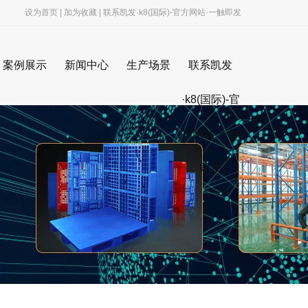
设为首页
|
加为收藏
|
联系凯发·k8(国际)-官方网站·一触即发
案例展示
新闻中心
生产场景
联系凯发
最新公告
货架生产车间
·k8(国际)-官
公司新闻
塑料托盘生产车间
方网站·一触
行业新闻
木托盘生产车间
即发
叉车事业部
盘
列