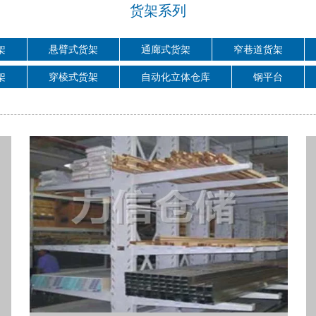
塑料周转箱
货架系列
配套设备
架
悬臂式货架
通廊式货架
窄巷道货架
叉车系列
架
穿棱式货架
自动化立体仓库
钢平台
洗地机系